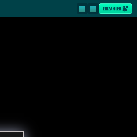
EINZAHLEN