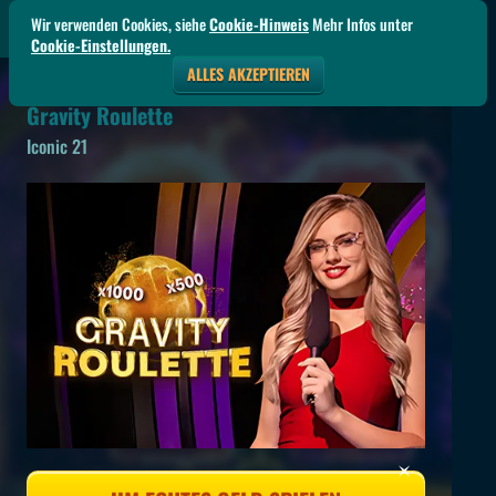
Wir verwenden Cookies, siehe
Cookie-Hinweis
Mehr Infos unter
Cookie-Einstellungen.
ALLES AKZEPTIEREN
Gravity Roulette
Iconic 21