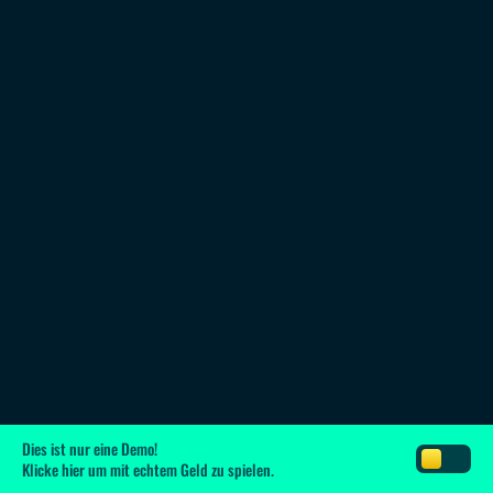
Dies ist nur eine Demo!
Klicke hier
um mit echtem Geld zu spielen.