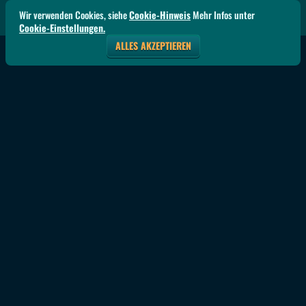
Wir verwenden Cookies, siehe
Cookie-Hinweis
Mehr Infos unter
Cookie-Einstellungen.
ALLES AKZEPTIEREN