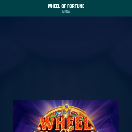
WHEEL OF FORTUNE
MEGA