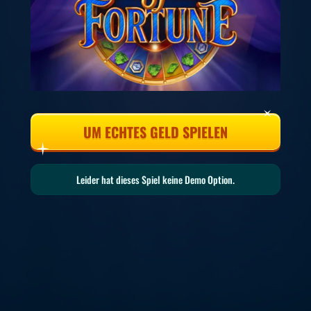
UM ECHTES GELD SPIELEN
Leider hat dieses Spiel keine Demo Option.