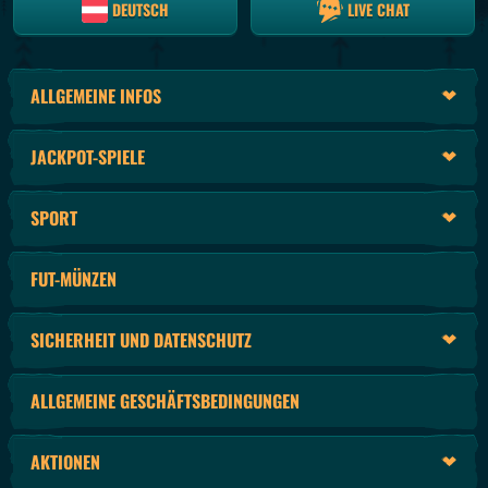
DEUTSCH
LIVE CHAT
ALLGEMEINE INFOS
JACKPOT-SPIELE
SPORT
FUT-MÜNZEN
SICHERHEIT UND DATENSCHUTZ
ALLGEMEINE GESCHÄFTSBEDINGUNGEN
AKTIONEN