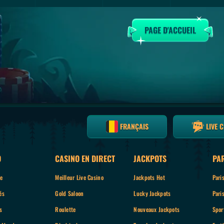
PAGE D'ACCUEIL
FRANÇAIS
LIVE 
O
CASINO EN DIRECT
JACKPOTS
PAR
e
Meilleur Live Casino
Jackpots Hot
Pari
és
Gold Saloon
Lucky Jackpots
Pari
s
Roulette
Nouveaux Jackpots
Spor