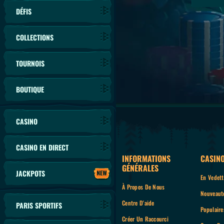
DÉFIS
COLLECTIONS
TOURNOIS
BOUTIQUE
CASINO
CASINO EN DIRECT
INFORMATIONS
CASIN
GÉNÉRALES
JACKPOTS
En Vedett
À Propos De Nous
Nouveaut
Centre D'aide
PARIS SPORTIFS
Populaire
Créer Un Raccourci