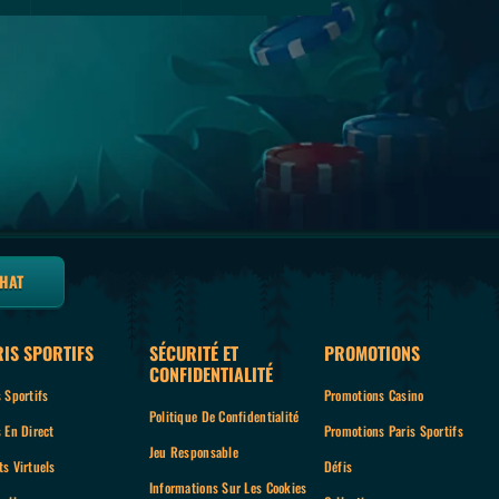
CHAT
IS SPORTIFS
SÉCURITÉ ET
PROMOTIONS
CONFIDENTIALITÉ
s Sportifs
Promotions Casino
Politique De Confidentialité
s En Direct
Promotions Paris Sportifs
Jeu Responsable
ts Virtuels
Défis
Informations Sur Les Cookies