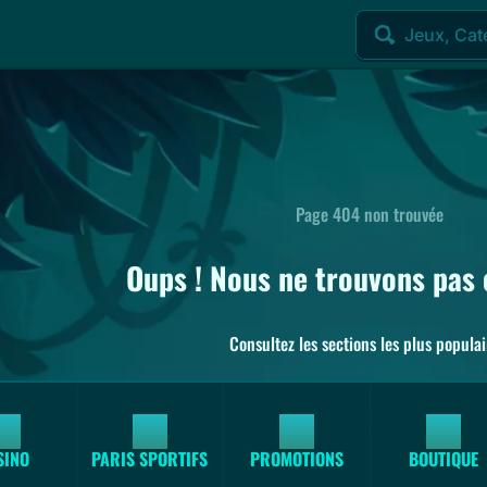
Jeux, Cat
Page 404 non trouvée
Oups ! Nous ne trouvons pas 
Consultez les sections les plus populai
SINO
PARIS SPORTIFS
PROMOTIONS
BOUTIQUE