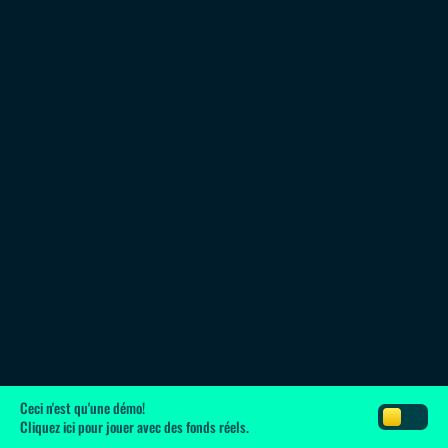
Ceci n'est qu'une démo!
Cliquez ici
pour jouer avec des fonds réels.