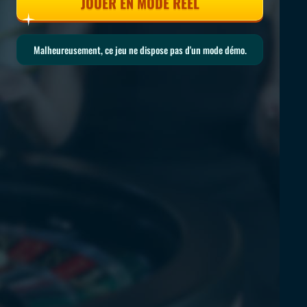
JOUER EN MODE RÉEL
Malheureusement, ce jeu ne dispose pas d'un mode démo.