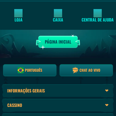
LOJA
CENTRAL DE AJUDA
CAIXA
PÁGINA INICIAL
PORTUGUÊS
CHAT AO VIVO
INFORMAÇÕES GERAIS
CASSINO