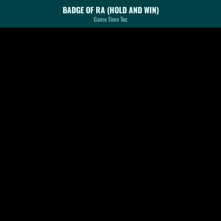
BADGE OF RA (HOLD AND WIN)
Game Time Tec