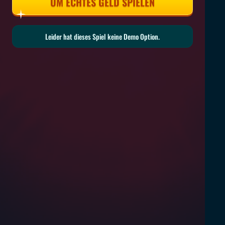
UM ECHTES GELD SPIELEN
Leider hat dieses Spiel keine Demo Option.