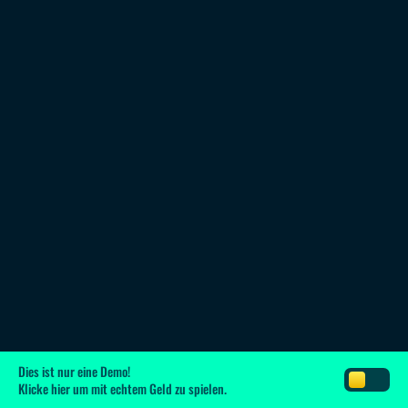
Dies ist nur eine Demo!
Klicke hier
um mit echtem Geld zu spielen.