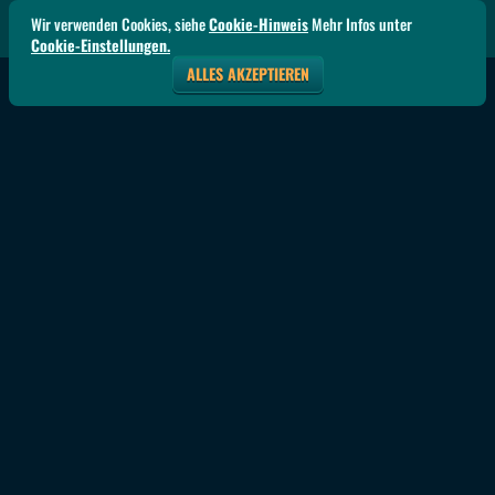
Wir verwenden Cookies, siehe
Cookie-Hinweis
Mehr Infos unter
Cookie-Einstellungen.
ALLES AKZEPTIEREN