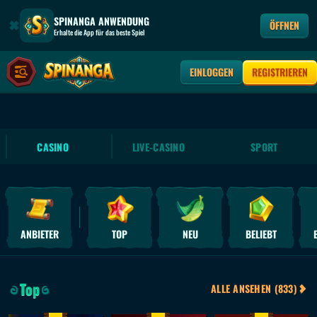
SPINANGA ANWENDUNG
ÖFFNEN
Erhalte die App für das beste Spiel
EINLOGGEN
REGISTRIEREN
CASINO
LIVE-CASINO
SPORT
ANBIETER
TOP
NEU
BELIEBT
Top
ALLE ANSEHEN (833)