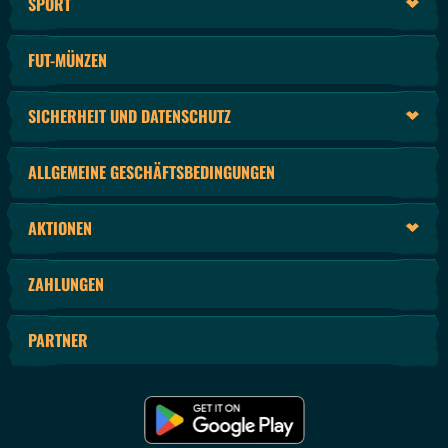
SPORT
FUT-MÜNZEN
SICHERHEIT UND DATENSCHUTZ
ALLGEMEINE GESCHÄFTSBEDINGUNGEN
AKTIONEN
ZAHLUNGEN
PARTNER