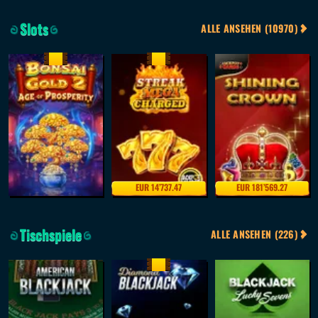
Slots
ALLE ANSEHEN (10970)
NEU
NEU
Bonsai Gold 2: Age of Prosperity
777 Streak: Megacharged
Shining Crown
EUR 14’737.47
EUR 181’569.27
Tischspiele
ALLE ANSEHEN (226)
NEU
American Blackjack
Diamond Blackjack
BlackJack Lucky Sevens