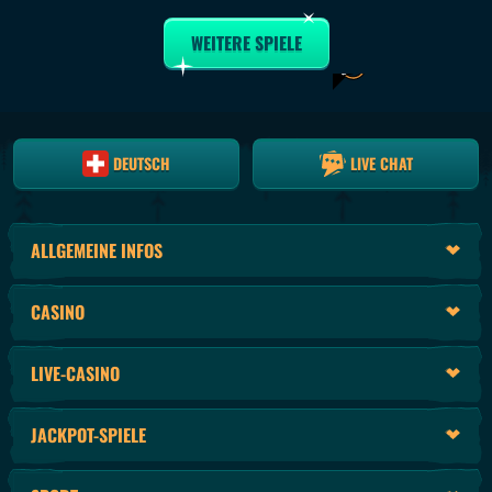
NEU
NEU
NEU
EUR 14’737.47
3 Rail Express Hold & Win
40 Mega Hotfire
Rich Piggy Trio
WEITERE SPIELE
NEU
NEU
Epic Ape: Blitz Cash Collect
Royal Strike
Big Bass Splash
DEUTSCH
LIVE CHAT
ALLGEMEINE INFOS
CASINO
LIVE-CASINO
JACKPOT-SPIELE