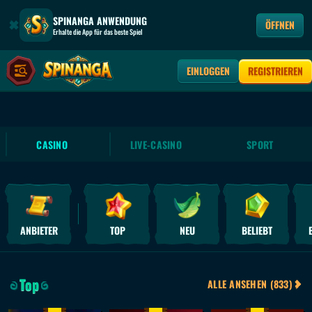
SPINANGA ANWENDUNG
ÖFFNEN
Erhalte die App für das beste Spiel
EINLOGGEN
REGISTRIEREN
CASINO
LIVE-CASINO
SPORT
ANBIETER
TOP
NEU
BELIEBT
Top
ALLE ANSEHEN (833)