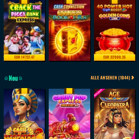
NEU
NEU
NEU
Crack The Piggy Bank Express
Cash Connection Golden Book of Ra
40 Power Hot Triple Boost Golden Coins Link
EUR 14’737.47
EUR 33’000.35
Neu
ALLE ANSEHEN (1044)
NEU
NEU
Cash of Cleopatra 2
Candy Pop Express - Hold & Hit 3x3
The Age of Cleopatra