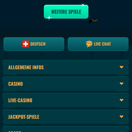
NEU
NEU
NEU
EUR 14’737.47
3 Rail Express Hold & Win
40 Mega Hotfire
Rich Piggy Trio
WEITERE SPIELE
NEU
NEU
Epic Ape: Blitz Cash Collect
Royal Strike
Big Bass Splash
DEUTSCH
LIVE CHAT
ALLGEMEINE INFOS
CASINO
LIVE-CASINO
JACKPOT-SPIELE