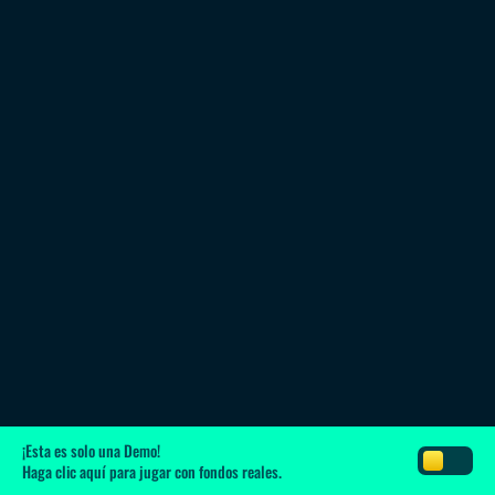
¡Esta es solo una Demo!
Haga clic aquí
para jugar con fondos reales.