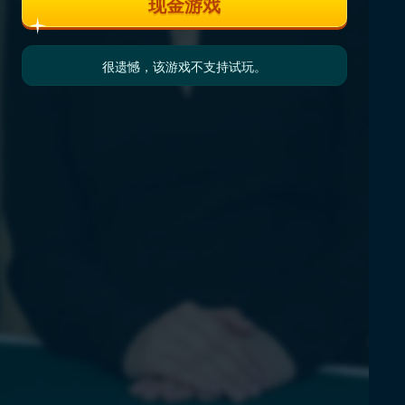
现金游戏
很遗憾，该游戏不支持试玩。