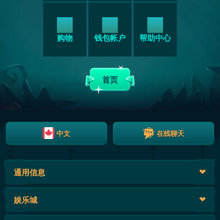
购物
帮助中心
钱包帐户
首页
中文
在线聊天
通用信息
娱乐城