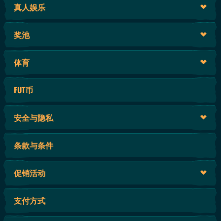
真人娱乐
奖池
体育
FUT币
安全与隐私
条款与条件
促销活动
支付方式