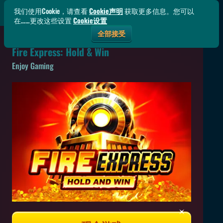
我们使用Cookie，请查看
Cookie声明
获取更多信息。您可以
在……更改这些设置
Cookie设置
全部接受
Fire Express: Hold & Win
Enjoy Gaming