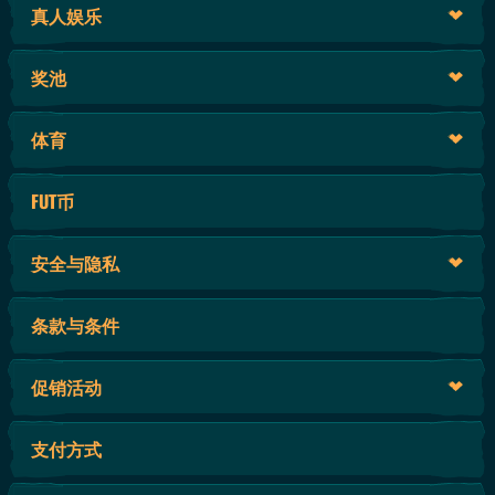
真人娱乐
奖池
体育
FUT币
安全与隐私
条款与条件
促销活动
支付方式