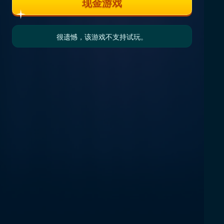
现金游戏
很遗憾，该游戏不支持试玩。