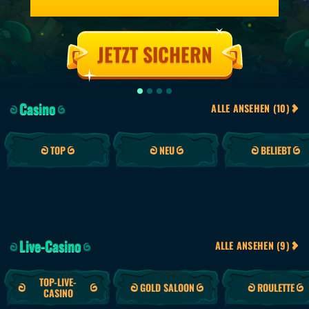
100% bis zu 500€ + 200 FS
200% bis zu 3.000 USDT
100% bis zu 200 USDT
100% bis zu 100€
JETZT SICHERN
JETZT SICHERN
JETZT SICHERN
JETZT SICHERN
Casino
ALLE ANSEHEN (10)
TOP
NEU
BELIEBT
Live-Casino
ALLE ANSEHEN (9)
TOP-LIVE-
GOLD SALOON
ROULETTE
CASINO