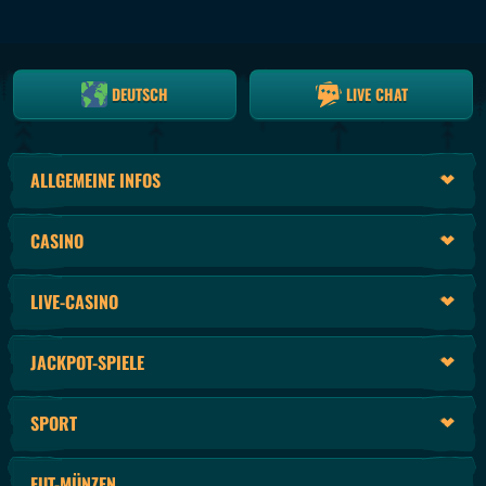
einem Dach.
Das Spinanga Online Casino hat einen neuen Ansatz für Online Wetten, der dich immer
wieder zurückkommen lässt. Und jedes Mal, wenn du uns besuchst, werden wir besser sein
und dir mit neuen Aktionen, Spielen und Möglichkeiten helfen, deine Wettziele zu
DEUTSCH
LIVE CHAT
erreichen.
Wenn du ein registrierter Benutzer bist, willkommen zurück. Wenn du neu in unserem
Online Casino bist, hast du vielleicht schon ein paar unserer tollen Bonusangebote
entdeckt.
ALLGEMEINE INFOS
Du brauchst mehr?
Hier erhältst du einen Überblick über die wichtigsten Vorteile, die du als Teil der
CASINO
Spinanga Online Casino Familie hast:
Auswahl - Es geht nicht nur darum, eine Auswahl an Spielen zu haben, sondern auch
darum, dass du Zugang zu so vielen verschiedenen Versionen jedes Spiels wie möglich
LIVE-CASINO
hast. Wir bieten alles an, von Tischspielen bis hin zu Slots, in allen möglichen
Variationen.
Live - Um unsere traditionsbewussten Spieler zu befriedigen und um ein noch
JACKPOT-SPIELE
realistischeres Erlebnis zu bieten, haben wir jede Menge Live-Tische.
Größe - Vielleicht möchtest du einen Tag lang Spiele mit niedrigen Einsätzen wie Slots
spielen. Aber am nächsten Tag ist es Zeit, in die große Liga aufzusteigen. Dann
brauchst du ein Online Casino, in dem du Zugang zu den Turnieren hast, bei denen du
SPORT
die großen Preise gewinnen kannst.
Sport - Online Casinos machen Spaß, aber was ist mit Sportwetten? Nun, auch das
bietet Spinanga. Unsere Sportwetten decken alle großen Sportarten ab und als
FUT-MÜNZEN
registrierter Nutzer erhältst du Zugang zu einigen der besten Quoten für Online