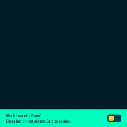
Dies ist nur eine Demo!
Klicke hier
um mit echtem Geld zu spielen.