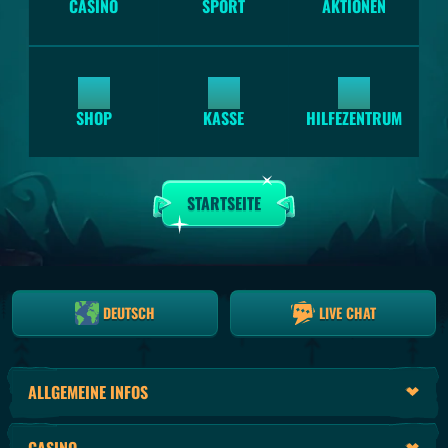
CASINO
SPORT
AKTIONEN
SHOP
HILFEZENTRUM
KASSE
STARTSEITE
DEUTSCH
LIVE CHAT
ALLGEMEINE INFOS