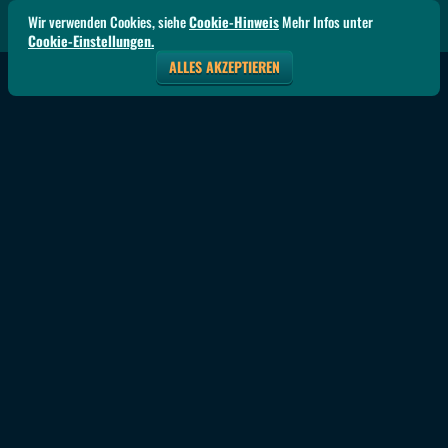
Wir verwenden Cookies, siehe
Cookie-Hinweis
Mehr Infos unter
Cookie-Einstellungen.
ALLES AKZEPTIEREN