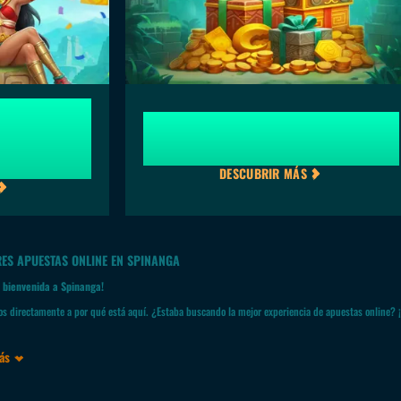
UNDIAL
¡Desbloquea 5.000 € con nuestras
de hasta
promociones exclusivas!
€
DESCUBRIR MÁS
RES APUESTAS ONLINE EN SPINANGA
a bienvenida a Spinanga!
s directamente a por qué está aquí. ¿Estaba buscando la mejor experiencia de apuestas online? 
ha estado buscando en un casino online está aquí. Tenemos los mejores juegos de casino, cuotas de
taforma.
ás
ine Casino tiene un nuevo enfoque para las apuestas online que le hará volver una y otra vez. Y 
 juegos y formas de lograr sus objetivos de apuestas.