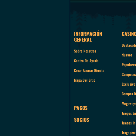
Si es un usu
bonos.
¿Necesita a
Eche un vist
INFORMACIÓN
CASIN
Elección
GENERAL
Ofrecemo
En Vivo 
Destacad
Proporci
Sobre Nosotros
y necesi
Nuevos
Deportes
Centro De Ayuda
todos lo
Populare
Crear Acceso Directo
Campeona
APUESTAS
Mapa Del Sitio
Exclusivo
Nuestro casi
diarios.
Compra D
Todos los us
Megaway
Nuestros bon
PAGOS
100 % y Pago
Juegos En
SOCIOS
¡Y eso no es
Juegos In
Bienvenida d
Tragaperr
Los entusias