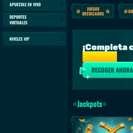
APUESTAS EN VIVO
JUEGOS
GO
DESTACADOS
DEPORTES
VIRTUALES
NIVELES VIP
¡completa
5.000 €
RECOGER AHORA
Jackpots