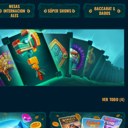
MESAS
BACCARAT &
INTERNACION
SÚPER SHOWS
DADOS
ALES
VER TODO (4)