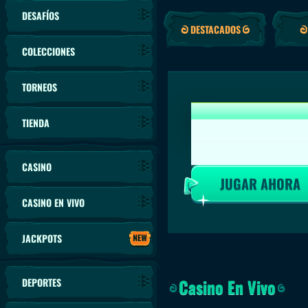
DESAFÍOS
DESTACADOS
COLECCIONES
TORNEOS
REVIVE LA HISTO
TIENDA
GANA 150.
¡GRAN PREM
CASINO
JUGAR AHORA
CASINO EN VIVO
JACKPOTS
Casino En Vivo
DEPORTES