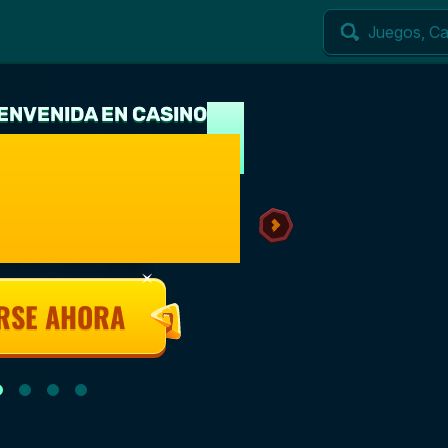
Juegos, Ca
ENVENIDA EN CASINO
 BIENVENIDA EN
 BIENVENIDA EN
sta 500 € +
DAS PARA DEPORTES
EDAS PARA CASINO
NVENIDA EN DEPORTES
os gratis + 1
% hasta
% hasta
asta 100 €
00 USDT
us Crab
0 USDT
RSE AHORA
RSE AHORA
RSE AHORA
RSE AHORA