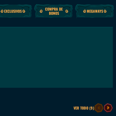
COMPRA DE
EXCLUSIVOS
MEGAWAYS
BONOS
VER TODO (9)