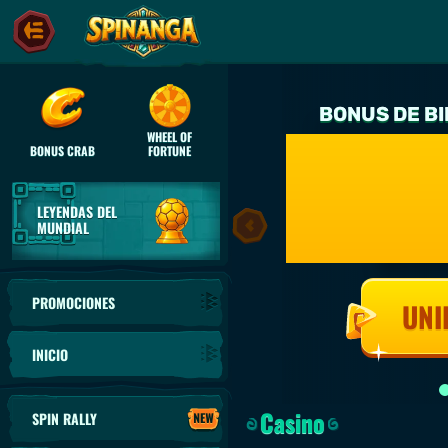
BONUS DE BI
BONO DE
BONO DE
WHEEL OF
100% ha
BONUS CRAB
FORTUNE
CRIPTOMONE
CRIPTOMON
BONUS DE BIE
200 gir
200
100
LEYENDAS DEL
100% h
MUNDIAL
3.0
Bon
20
PROMOCIONES
UNI
UNI
UNI
UNI
INICIO
Casino
SPIN RALLY