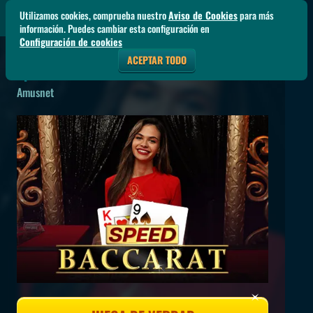
Utilizamos cookies, comprueba nuestro
Aviso de Cookies
para más
información. Puedes cambiar esta configuración en
Configuración de cookies
ACEPTAR TODO
Speed Baccarat
Amusnet