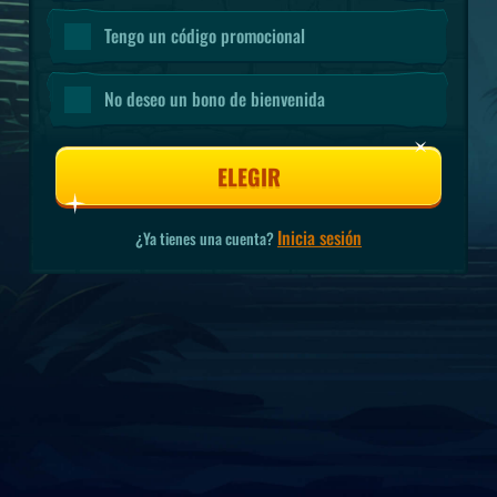
Tengo un código promocional
No deseo un bono de bienvenida
ELEGIR
Inicia sesión
¿Ya tienes una cuenta?