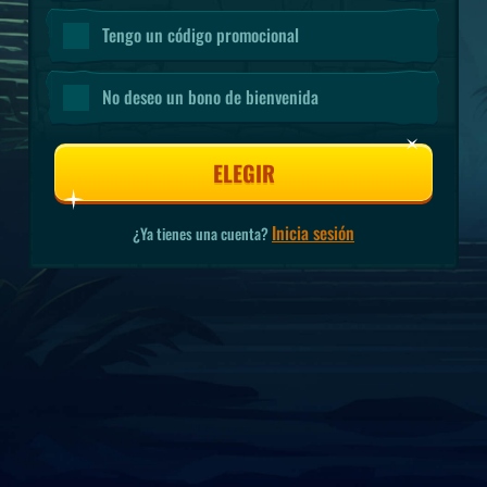
Tengo un código promocional
No deseo un bono de bienvenida
ELEGIR
Inicia sesión
¿Ya tienes una cuenta?