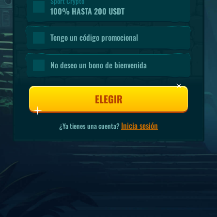
Sport Crypto
100% HASTA 200 USDT
Tengo un código promocional
No deseo un bono de bienvenida
ELEGIR
Inicia sesión
¿Ya tienes una cuenta?