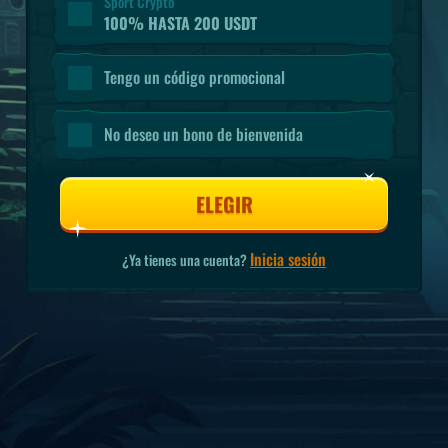
Sport Crypto
100% HASTA 200 USDT
Tengo un código promocional
No deseo un bono de bienvenida
ELEGIR
Inicia sesión
¿Ya tienes una cuenta?