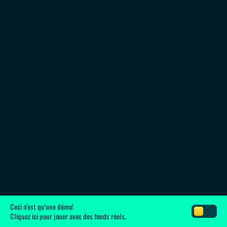
Ceci n'est qu'une démo!
Cliquez ici
pour jouer avec des fonds réels.