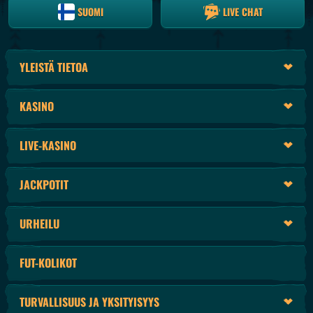
saavuttamaan vedonlyöntitavoitteesi.
SUOMI
LIVE CHAT
Jos olet rekisteröitynyt käyttäjä, tervetuloa takaisin. Jos olet uusi nettikasinollamme, olet
ehkä huomannut muutamia upeita bonustarjouksiamme.
Haluatko enemmän?
YLEISTÄ TIETOA
Tutustu Spinangan nettikasinoperheeseen kuulumisen tärkeimpiin etuihin:
Valikoima – Se on enemmän kuin pelkkää pelivalikoimaa; kyse on myös siitä, että
KASINO
jokaisesta pelistä on saatavilla mahdollisimman monta eri versiota. Tarjoamme kaiken
pöytäpeleistä kolikkopeleihin, kaikenlaisissa muunnelmissa.
Live – Perinteisten pelaajiemme tyydyttämiseksi ja entistä realistisemman
pelikokemuksen takaamiseksi meillä on runsaasti live-pöytiä.
LIVE-KASINO
Koko – Saatat haluta jonain päivänä pelata vain matalan panoksen pelejä, kuten
peliautomaatteja. Mutta seuraavana päivänä on aika nousta isoihin liigoihin, jolloin
tarvitset online-kasinoa päästäksesi mukaan sellaisiin turnauksiin, joissa voit voittaa
JACKPOTIT
suuria palkintoja.
Urheilu – Online-kasinot ovat hauskoja, mutta entä urheiluvedonlyönti? No, Spinanga
tarjoaa myös sen. Urheiluvedonlyöntimme kattaa kaikki huiput ja rekisteröityneenä
käyttäjänä saat pääsyn parhaisiin online-vedonlyöntikertoimiin.
URHEILU
ONLINE-VEDONLYÖNTI SPINANGALLA
FUT-KOLIKOT
Online-kasinollamme on niin paljon bonuksia, että on vaikea tietää, mistä aloittaa.
Tarjoamme viikoittaisia latausbonuksia, ilmaiskierroksia, käteispalautuksia ja päivittäisiä
droppeja ja voittoja.
TURVALLISUUS JA YKSITYISYYS
Kaikki käyttäjät, jotka tekevät uusia talletuksia, voivat odottaa yllätyksiä jo ennen