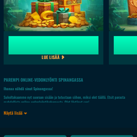
Avaa 5,000€ uniikeilla
Ota haa
kampanjoillamme!
LUE LISÄÄ
PAREMPI ONLINE-VEDONLYÖNTI SPINANGASSA
Ihanaa nähdä sinut Spinangassa!
Sukeltakaamme nyt suoraan sisään ja tutustaan siihen, miksi olet täällä. Etsit parasta
mahdollista online-vedonlyöntikokemusta. Olet löytänyt sen!
Kaikki mitä olet etsinyt online-kasinolta, on täällä. Meillä on kaikki parhaat kasinopelit,
Näytä lisää
online-urheiluvedonlyönnin kertoimet ja bonustarjoukset… täällä, saman katon alla.
Spinangan nettikasinolla on raikas lähestymistapa online-vedonlyöntiin, mikä saa sinut
palaamaan aina uudestaan ja uudestaan. Joka kerta kun vierailet meillä, olemme
parantaneet tarjontaamme ja meillä on uusia kampanjoita, pelejä ja tapoja auttaa sinua