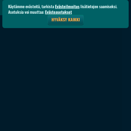
Käytämme evästeitä, tarkista
Evästeilmoitus
lisätietojen saamiseksi.
Asetuksia voi muuttaa:
Evästeasetukset
HYVÄKSY KAIKKI