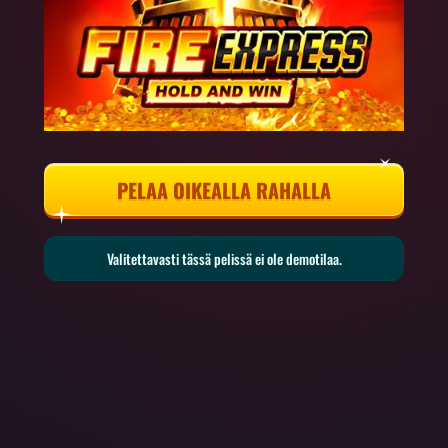
PELAA OIKEALLA RAHALLA
Valitettavasti tässä pelissä ei ole demotilaa.