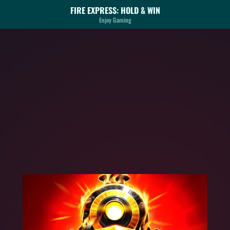
FIRE EXPRESS: HOLD & WIN
Enjoy Gaming