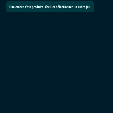
Une erreur s'est produite. Veuillez sélectionner un autre jeu.