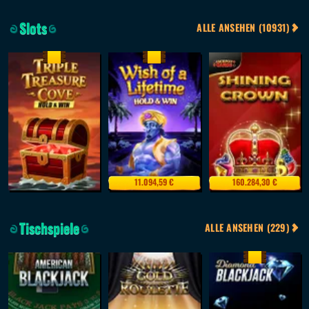
Slots
ALLE ANSEHEN (10931)
NEU
NEU
Triple Treasure Cove Hold & Win
Wish of a Lifetime: Hold & Win
Shining Crown
11.094,59 €
160.284,30 €
Tischspiele
ALLE ANSEHEN (229)
NEU
American Blackjack
Gold Roulette
Diamond Blackjack