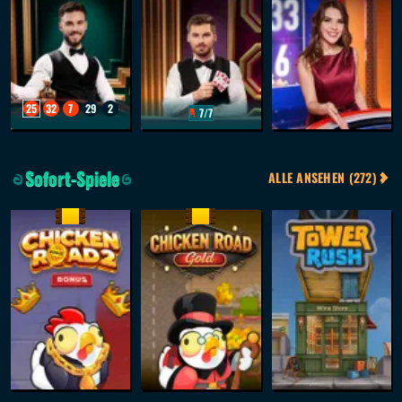
25
32
7
29
2
7/7
21
35
30
14
24
Sofort-Spiele
ALLE ANSEHEN (272)
25
1
15
4
29
NEU
NEU
Chicken Road 2 Bonus
Chicken Road Gold
Tower Rush
26
12
23
34
11