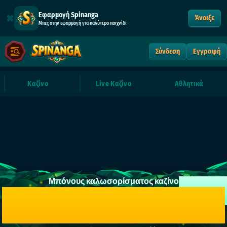
Εφαρμογή Spinanga
Άνοιξε
Μπες στην εφαρμογή για καλύτερο παιχνίδι
Σύνδεση
Εγγραφή
Καζίνο
Live Καζίνο
Αθλητικά
Προσφορά Καλωσορίσματος Κυπτονομισμάτων
Μπόνους καλωσορίσματος καζίνο
Προσφορά Καλωσορίσματος Κυπτονομισμάτων Καζίνο
Αθλητικό μπόνους πρώτης κατάθεσης
Αθλητικών
100% εώς €500 + 200 Δωρεάν
200% έως 3.000 USDT
100% έως 200 USDT
100% εώς €100
Περιστροφές + 1 Bonus Crab