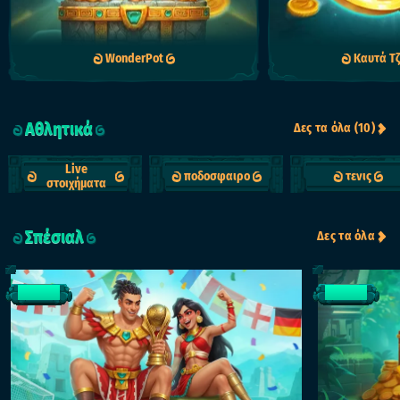
WonderPot
Καυτά Τ
Αθλητικά
Δες τα όλα (10)
Live
ποδοσφαιρο
τενις
στοιχήματα
Σπέσιαλ
Δες τα όλα
Σπέσιαλ
Σπέσιαλ