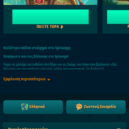
Ξεκλ
WORLD CUP LEGENDS
ξεχω
Έως και 1.250.000€ σε μετρητά!
ΠΑΙΞΤΕ ΤΩΡΑ
Καλύτερο online στοίχημα στο Spinanga
Χαιρόμαστε που σας βλέπουμε στο Spinanga!
Τώρα ας μπούμε κατευθείαν στο θέμα και ας δούμε τον λόγο που βρίσκεστε εδώ.
Ψάχνατε για την απόλυτη εμπειρία online στοιχηματισμού. Τη βρήκατε!
Όλα όσα αναζητούσατε σε ένα online καζίνο είναι εδώ. Έχουμε όλα τα καλύτερα
Εμφάνιση περισσότερων
παιχνίδια καζίνο, online στοιχηματικές αθλητικές αποδόσεις και προσφορές μπόνους...
ακριβώς εδώ, κάτω από μία στέγη.
Το online καζίνο του Spinanga έχει μια νέα προσέγγιση στο online στοίχημα, η οποία θα
σας κάνει να επιστρέφετε ξανά και ξανά. Και κάθε φορά που μας επισκέπτεστε, θα
είμαστε καλύτεροι και θα έχουμε νέες προσφορές, παιχνίδια και τρόπους να σας
Ελληνικά
Ζωντανή Συνομιλία
βοηθήσουμε να πετύχετε τους στοιχηματικούς σας στόχους.
Εάν είστε εγγεγραμμένος χρήστης, καλωσορίσατε πίσω. Εάν είστε νέοι στο online
καζίνο μας, ίσως έχετε παρατηρήσει μερικές από τις εκπληκτικές προσφορές μπόνους
μας.