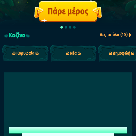
Πάρε μέρος
Πάρε μέρος
Πάρε μέρος
Πάρε μέρος
Καζίνο
Δες τα όλα (10)
Κορυφαία
Νέα
Δημοφιλή
Αποστολή Παγκόσμιου Κυπέλου