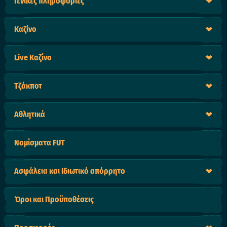
Γενικές πληροφορίες
Χρειάζεστε περισσότερα;
Πάρτε μια γεύση από τα βασικά οφέλη του να είστε μέλος της οικογένειας του online
Καζίνο
καζίνο του Spinanga:
Επιλογή - Είναι κάτι περισσότερο από το να έχετε απλώς μια επιλογή παιχνιδιών-
είναι επίσης το να έχετε πρόσβαση σε όσο το δυνατόν περισσότερες διαφορετικές
Live Καζίνο
εκδόσεις κάθε παιχνιδιού. Προσφέρουμε τα πάντα, από επιτραπέζια παιχνίδια
μέχρι κουλοχέρηδες, σε όλα τα είδη παραλλαγών.
Live - Για να ικανοποιήσουμε τους παραδοσιακούς παίκτες μας και για μια ακόμη
Τζάκποτ
πιο ρεαλιστική εμπειρία παιχνιδιού, διαθέτουμε μαζικά live τραπέζια.
Μέγεθος - Μπορεί να θέλετε μια ημέρα όπου μπορείτε να παίξετε παιχνίδια με
χαμηλό ποντάρισμα, όπως κουλοχέρηδες. Αλλά την επόμενη μέρα είναι καιρός να
ανεβείτε στα μεγάλα πρωταθλήματα, οπότε χρειάζεστε ένα online καζίνο για να
Αθλητικά
αποκτήσετε πρόσβαση στα είδη τουρνουά όπου μπορείτε να κερδίσετε τα μεγάλα
βραβεία.
Αθλητισμός - Τα online καζίνο είναι διασκεδαστικά, αλλά τι γίνεται με ένα
Νομίσματα FUT
αθλητικό στοίχημα; Λοιπόν, το Spinanga προσφέρει και αυτό. Το αθλητικό μας
στοίχημα καλύπτει όλα τα μεγάλα και, ως εγγεγραμμένος χρήστης, έχετε
πρόσβαση σε μερικές από τις καλύτερες αποδόσεις online στοιχημάτων εκεί έξω.
Ασφάλεια και Ιδιωτικό απόρρητο
Online στοίχημα με το Spinanga
Το online καζίνο μας έχει τόσα πολλά μπόνους που είναι δύσκολο να ξέρετε από πού
Όροι και Προϋποθέσεις
να ξεκινήσετε. Προσφέρουμε εβδομαδιαίες επαναφορτώσεις, μπόνους
επαναφόρτωσης, δωρεάν περιστροφές, επιστροφές μετρητών και καθημερινά Drop &
Wins.