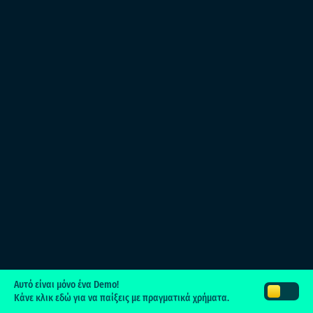
Αυτό είναι μόνο ένα Demo!
Κάνε κλικ εδώ
για να παίξεις με πραγματικά χρήματα.