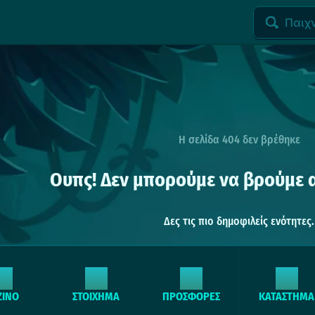
Παιχν
Η σελίδα 404 δεν βρέθηκε
Ουπς! Δεν μπορούμε να βρούμε α
Δες τις πιο δημοφιλείς ενότητες.
ΖΊΝΟ
ΣΤΟΊΧΗΜΑ
ΠΡΟΣΦΟΡΈΣ
ΚΑΤΆΣΤΗΜΑ