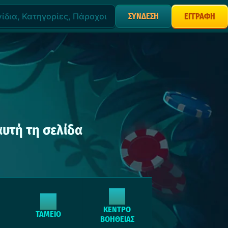
ίδια, Κατηγορίες, Πάροχοι
ΣΎΝΔΕΣΗ
ΕΓΓΡΑΦΉ
υτή τη σελίδα
ΚΈΝΤΡΟ
ΤΑΜΕΊΟ
ΒΟΉΘΕΙΑΣ