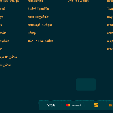
ιο Πρωτάθλημα
Μπλάκτζακ
Όλα Τα Τζάκποτ
Ποδ
τικά
Διεθνή Τραπέζια
Τενι
uys
Σόου Παιχνιδιών
Πινγ
ys
Μπακαρά & Ζάρια
Μπά
χνίδια
Πόκερ
Χοκε
ιχνίδια
Όλα Τα Live Καζίνο
Αμε
ια
Μπέ
ζια Παιχνίδια
αιχνίδια
Πε