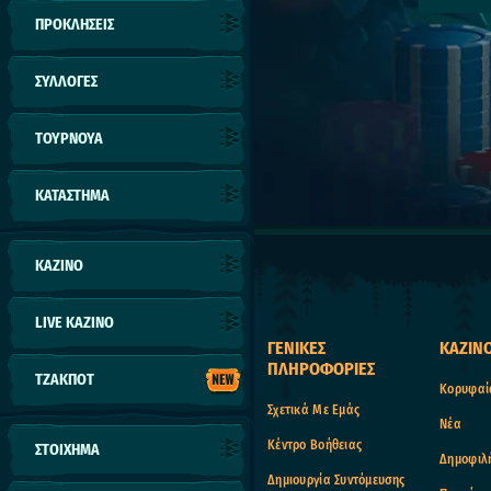
ΠΡΟΚΛΉΣΕΙΣ
ΣΥΛΛΟΓΈΣ
ΤΟΥΡΝΟΥΆ
ΚΑΤΆΣΤΗΜΑ
ΚΑΖΊΝΟ
LIVE ΚΑΖΊΝΟ
ΓΕΝΙΚΈΣ
ΚΑΖΊΝ
ΠΛΗΡΟΦΟΡΊΕΣ
ΤΖΆΚΠΟΤ
Κορυφαί
Σχετικά Με Εμάς
Νέα
Κέντρο Βοήθειας
ΣΤΟΊΧΗΜΑ
Δημοφιλ
Δημιουργία Συντόμευσης