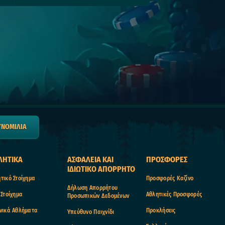
ΥΝΟΜΙΛΊΑ
ΛΗΤΙΚΆ
ΑΣΦΆΛΕΙΑ ΚΑΙ
ΠΡΟΣΦΟΡΈΣ
ΙΔΙΩΤΙΚΌ ΑΠΌΡΡΗΤΟ
τικό Στοίχημα
Προσφορές Καζίνο
Δήλωση Απορρήτου
 Στοίχημα
Αθλητικές Προσφορές
Προσωπικών Δεδομένων
νικά Αθλήματα
Προκλήσεις
Υπεύθυνο Παιχνίδι