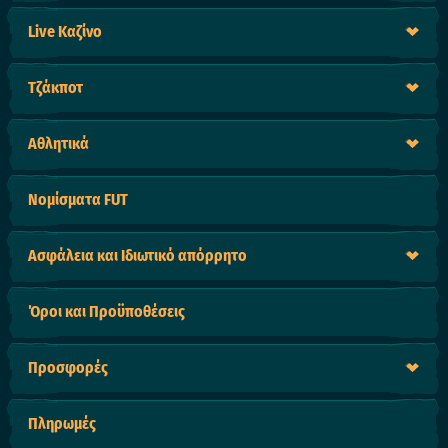
Live Καζίνο
Τζάκποτ
Αθλητικά
Νομίσματα FUT
Ασφάλεια και Ιδιωτικό απόρρητο
Όροι και Προϋποθέσεις
Προσφορές
Πληρωμές