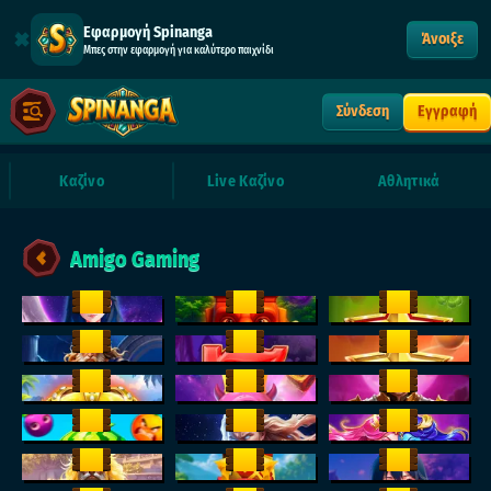
Εφαρμογή Spinanga
Άνοιξε
Μπες στην εφαρμογή για καλύτερο παιχνίδι
Σύνδεση
Εγγραφή
Καζίνο
Live Καζίνο
Αθλητικά
Amigo Gaming
NΈΟ
NΈΟ
NΈΟ
1000 Moon Girls
3 Lucky Idols
Amigo Wild Luck
NΈΟ
NΈΟ
NΈΟ
Book of Zeus 2
Royal Invaders
Amigo Mighty Stars
NΈΟ
NΈΟ
NΈΟ
Sun Crown
Dice Invaders
WarAge Online
NΈΟ
NΈΟ
NΈΟ
Vip Fruits
Thunder and Love
Splash Clash
NΈΟ
NΈΟ
NΈΟ
Olympus Destiny
Samurai Cats
Moon Girls