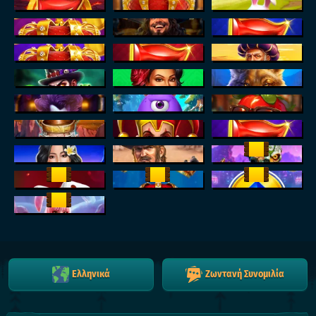
Sizzling Coins
Regal Fruits 1000
Rabbit Bonanza
Regal Crown 25
Skull Coins
Regal Fruits 5
Regal Crown 50
Regal Fruits 20
Vasco da Gama
Voodoo Charms
Sunshine fruits
Wild Coyote
Vampire Joker
Xmas Invaders
Super Chili
Viking's Quest
Wildfire Joker
Regal Fruits 40
NΈΟ
Thai Charm
Wanted10
Nitro Storm
NΈΟ
NΈΟ
NΈΟ
Fortune Dice
Trinity Crowns
Joker Tricks
NΈΟ
5 Candy Eggs
Ελληνικά
Ζωντανή Συνομιλία