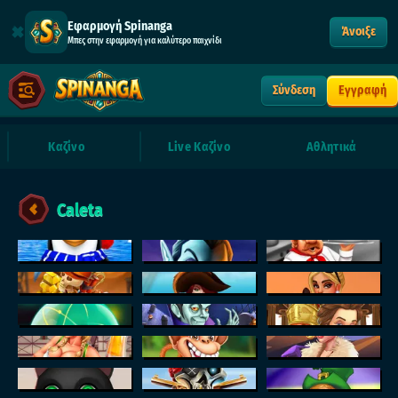
Εφαρμογή Spinanga
Άνοιξε
Μπες στην εφαρμογή για καλύτερο παιχνίδι
Σύνδεση
Εγγραφή
Καζίνο
Live Καζίνο
Αθλητικά
Caleta
Frozen Fluffies
Hallowinner
Hungry Chef Pickem
Gold Fever
Bingo Pirata
Betina Bingo
Atomico Lotto
Fright Night
Heroes Empire
Village Brewery
Bingo banana
Lucky Express
Cutey Cats
Caves n Treasures
Bingo trevo de sorte