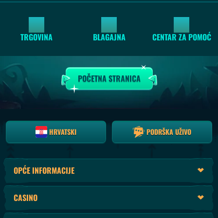
TRGOVINA
CENTAR ZA POMOĆ
BLAGAJNA
POČETNA STRANICA
HRVATSKI
PODRŠKA UŽIVO
OPĆE INFORMACIJE
CASINO