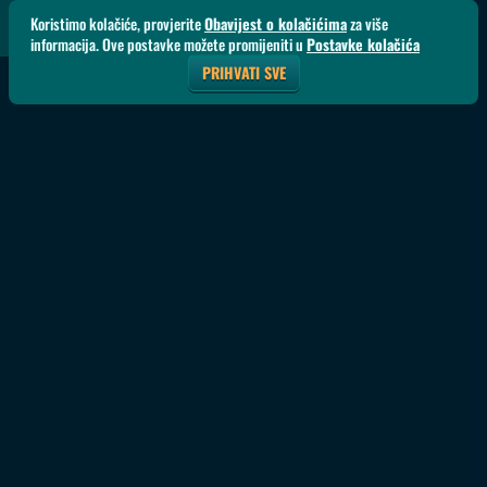
Koristimo kolačiće, provjerite
Obavijest o kolačićima
za više
informacija. Ove postavke možete promijeniti u
Postavke kolačića
PRIHVATI SVE