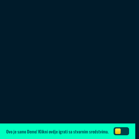
Ovo je samo Demo!
Klikni ovdje
igrati sa stvarnim sredstvima.