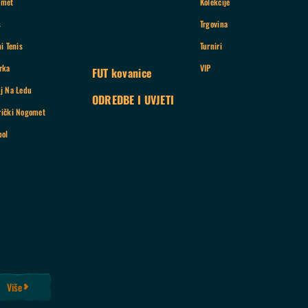
omet
Kolekcije
s
Trgovina
ni Tenis
Turniri
rka
VIP
FUT kovanice
j Na Ledu
ODREDBE I UVJETI
ički Nogomet
bol
Više