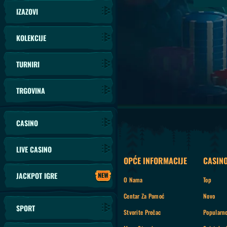
IZAZOVI
KOLEKCIJE
TURNIRI
TRGOVINA
CASINO
LIVE CASINO
OPĆE INFORMACIJE
CASIN
JACKPOT IGRE
O Nama
Top
Centar Za Pomoć
Novo
SPORT
Stvorite Prečac
Popularn