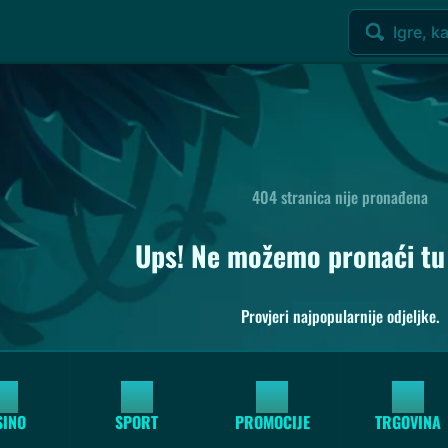
Igre, k
404 stranica nije pronađena
Ups! Ne možemo pronaći tu
Provjeri najpopularnije odjeljke.
SINO
SPORT
PROMOCIJE
TRGOVINA