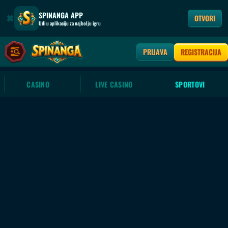
SPINANGA APP
OTVORI
Uđi u aplikaciju za najbolju igru
PRIJAVA
REGISTRACIJA
CASINO
LIVE CASINO
SPORTOVI