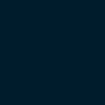
Prikaži više
HRVATSKI
PODRŠKA UŽIVO