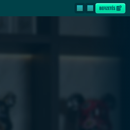
BEFIZETÉS