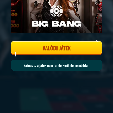
VALÓDI JÁTÉK
Sajnos ez a játék nem rendelkezik demó móddal.