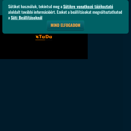
Sütiket használuk, tekintsd meg a
Sütikre vonatkozó tájékoztató
aloldalt további információért. Ezeket a beállításokat megváltoztathatod
a
Süti Beállításoknál
MIND ELFOGADOM