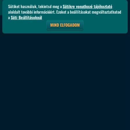
Sütiket használuk, tekintsd meg a
Sütikre vonatkozó tájékoztató
aloldalt további információért. Ezeket a beállításokat megváltoztathatod
a
Süti Beállításoknál
MIND ELFOGADOM